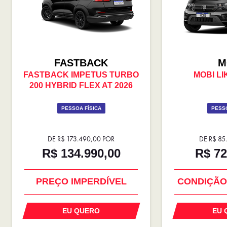
FASTBACK
M
FASTBACK IMPETUS TURBO
MOBI LIK
200 HYBRID FLEX AT 2026
PESSOA FÍSICA
PESSO
DE R$ 173.490,00 POR
DE R$ 85
R$ 134.990,00
R$ 72
OPORTUNIDADE
SUPER 
PREÇO IMPERDÍVEL
CONDIÇÃO
EU QUERO
EU 